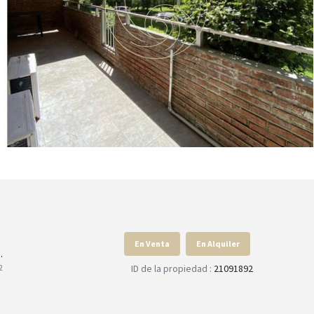
En Venta
En Alquiler
.
ID de la propiedad :
21091892
2