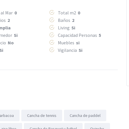
 al Mar
0
Total m2
0
rios
2
Baños
2
mplia
Living
Si
omedor
Si
Capacidad Personas
5
icio
No
Muebles
si
Si
Vigilancia
Si
arbacoa
Cancha de tennis
Cancha de paddel
aire libre
Cancha de Basquet y futbol
Quincho