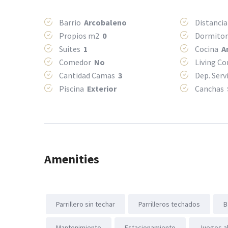
Barrio
Arcobaleno
Distancia
Propios m2
0
Dormito
Suites
1
Cocina
A
Comedor
No
Living C
Cantidad Camas
3
Dep. Serv
Piscina
Exterior
Canchas
Amenities
Parrillero sin techar
Parrilleros techados
B
Mantenimiento
Estacionamiento
Juegos al 