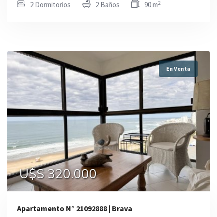
2
2 Dormitorios
2 Baños
90 m
En Venta
U$S 320.000
Apartamento N° 21092888 | Brava