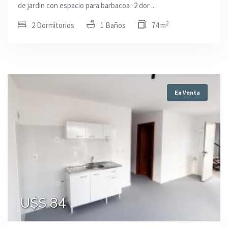
de jardin con espacio para barbacoa -2 dor ...
2
2 Dormitorios
1 Baños
74 m
En Venta
U$S 84