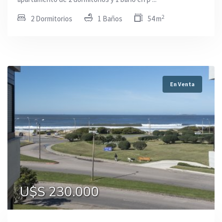
2
2 Dormitorios
1 Baños
54 m
En Venta
U$S 230.000