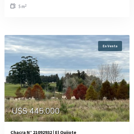
2
5 m
En Venta
U$S 445.000
Chacra N° 21092932 | El Quijote