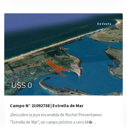
En Venta
U$S 0
Campo N° 21092738 | Estrella de Mar
¡Descubre la joya escondida de Rocha! Presentamos
"Estrella de Mar", un campo prístino a cero kil� ...