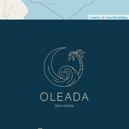
Leaflet
| ©
OpenStreetMap