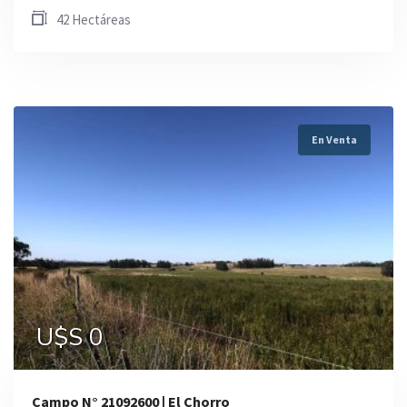
42 Hectáreas
En Venta
U$S 0
Campo N° 21092600 | El Chorro