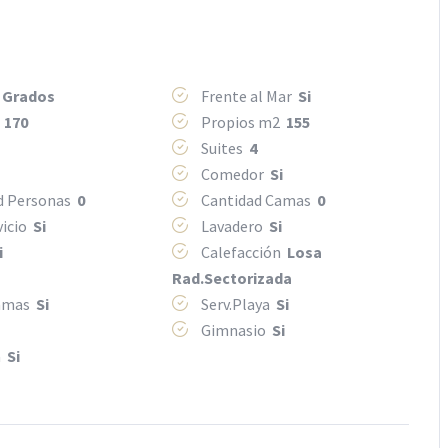
 Grados
Frente al Mar
Si
2
170
Propios m2
155
Suites
4
Comedor
Si
d Personas
0
Cantidad Camas
0
vicio
Si
Lavadero
Si
i
Calefacción
Losa
Rad.Sectorizada
camas
Si
Serv.Playa
Si
Gimnasio
Si
a
Si