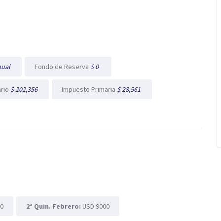
nual
Fondo de Reserva
$ 0
ario
$ 202,356
Impuesto Primaria
$ 28,561
00
2ª Quin. Febrero:
USD 9000