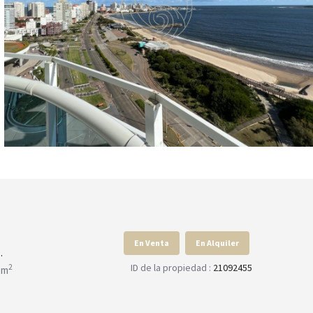
En Venta
En Alquiler
.
ID de la propiedad :
21092455
2
 m