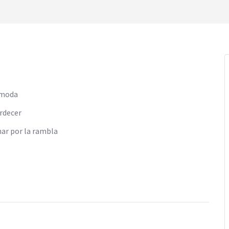
ómoda
ardecer
nar por la rambla