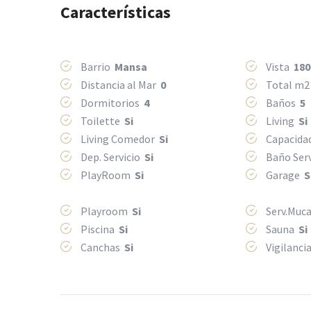
Características
Barrio
Mansa
Vista
180
Distancia al Mar
0
Total m
Dormitorios
4
Baños
5
Toilette
Si
Living
Si
Living Comedor
Si
Capacida
Dep. Servicio
Si
Baño Ser
PlayRoom
Si
Garage
S
Playroom
Si
Serv.Mu
Piscina
Si
Sauna
Si
Canchas
Si
Vigilanci