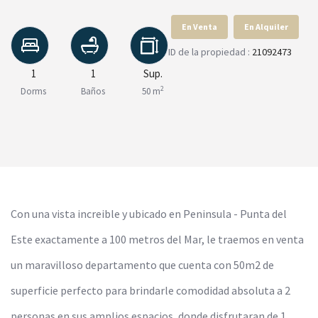
En Venta
En Alquiler
ID de la propiedad :
21092473
1
1
Sup.
2
Dorms
Baños
50 m
Con una vista increible y ubicado en Peninsula - Punta del
Este exactamente a 100 metros del Mar, le traemos en venta
un maravilloso departamento que cuenta con 50m2 de
superficie perfecto para brindarle comodidad absoluta a 2
personas en sus amplios espacios, donde disfrutaran de 1