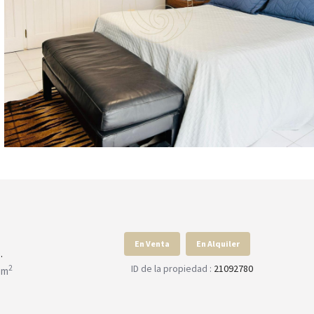
En Venta
En Alquiler
.
ID de la propiedad :
21092780
2
 m