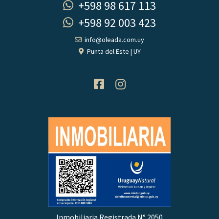
+598 98 617 113
+598 92 003 423
info@oleada.com.uy
Punta del Este | UY
Inmobiliaria Registrada N° 2050