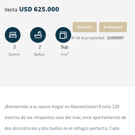
USD 625.000
Venta
En Venta
En Alquiler
ID de la propiedad :
21092867
2
2
Sup.
2
Dorms
Baños
0 m
¡Bienvenido a su nuevo hogar en Manantiales! A solo 120
metros de las relajantes olas del mar, este apartamento de
dos dormitorios y dos baños es el refugio perfecto. Cada