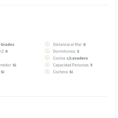
 Grados
Distancia al Mar
0
 m2
0
Dormitorios
3
Cocina
c/Lavadero
omedor
Si
Capacidad Personas
5
o
Si
Cochera
Si