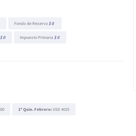
l
Fondo de Reserva
$ 0
$ 0
Impuesto Primaria
$ 0
600
1ª Quin. Febrero:
USD 4025