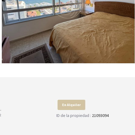
En Alquiler
.
ID de la propiedad :
21093094
2