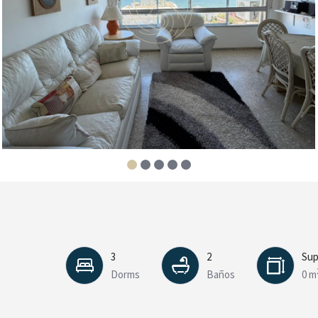
3
2
Sup
Dorms
Baños
0 m