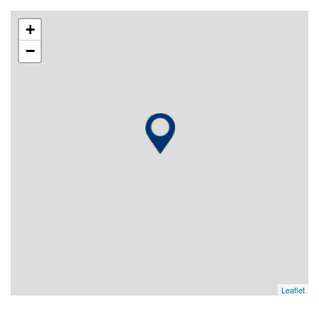
+
−
Leaflet