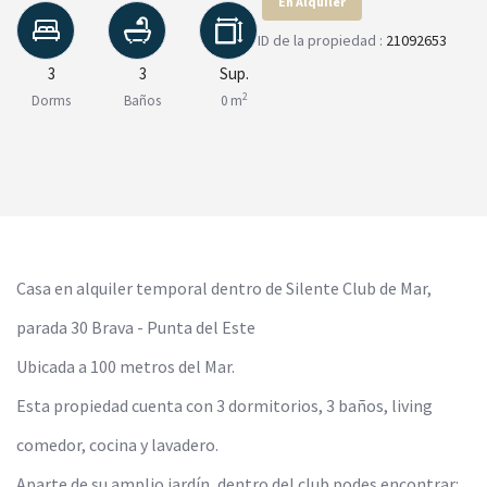
En Alquiler
ID de la propiedad :
21092653
3
3
Sup.
2
Dorms
Baños
0 m
Casa en alquiler temporal dentro de Silente Club de Mar,
parada 30 Brava - Punta del Este
Ubicada a 100 metros del Mar.
Esta propiedad cuenta con 3 dormitorios, 3 baños, living
comedor, cocina y lavadero.
Aparte de su amplio jardín, dentro del club podes encontrar: