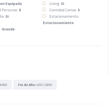
ien Equipada
Living
Si
d Personas
8
Cantidad Camas
5
eña
Si
Estacionamiento
Estacionamiento
o
Grande
18400
Fin de Año:
USD 13800