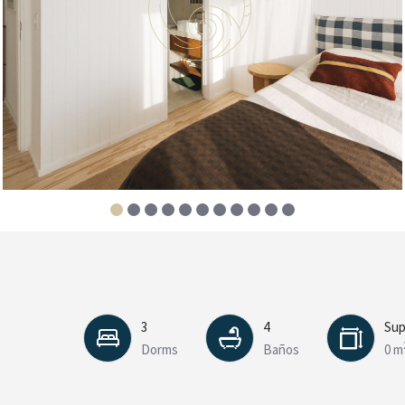
3
4
Sup
Dorms
Baños
0 m