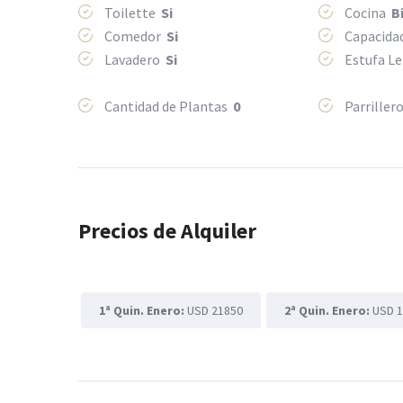
Toilette
Si
Cocina
B
Comedor
Si
Capacida
Lavadero
Si
Estufa L
Cantidad de Plantas
0
Parriller
Precios de Alquiler
1ª Quin. Enero:
USD 21850
2ª Quin. Enero:
USD 