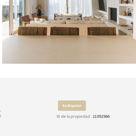
En Alquiler
.
ID de la propiedad :
21092966
2