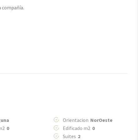
na compañía.
guna
Orientacion
NorOeste
 m2
0
Edificado m2
0
Suites
2