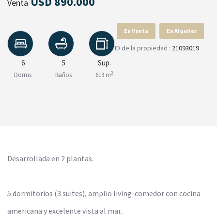
USD 890.000
Venta
En Venta
En Alquiler
ID de la propiedad :
21093019
6
5
Sup.
2
Dorms
Baños
619 m
Desarrollada en 2 plantas.
5 dormitorios (3 suites), amplio living-comedor con cocina
americana y excelente vista al mar.