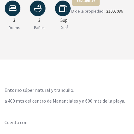
En Alquiler
ID de la propiedad :
21093086
3
3
Sup.
2
Dorms
Baños
0 m
Entorno súper natural y tranquilo.
a 400 mts del centro de Manantiales y a 600 mts de la playa.
Cuenta con: