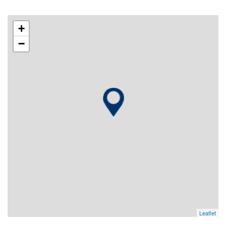
+
−
Leaflet