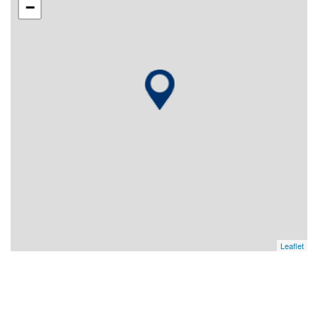
−
Leaflet