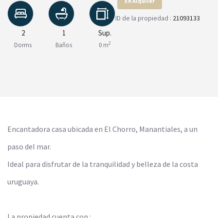
En Alquiler
ID de la propiedad :
21093133
2
1
Sup.
2
Dorms
Baños
0 m
Encantadora casa ubicada en El Chorro, Manantiales, a un
paso del mar.
Ideal para disfrutar de la tranquilidad y belleza de la costa
uruguaya.
La propiedad cuenta con :