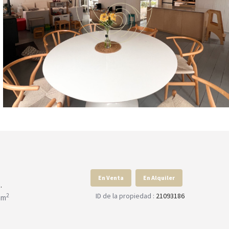
En Venta
En Alquiler
.
ID de la propiedad :
21093186
2
 m