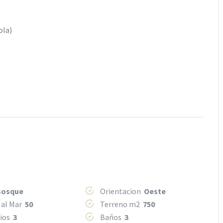
ola)
Bosque
Orientacion
Oeste
 al Mar
50
Terreno m2
750
rios
3
Baños
3